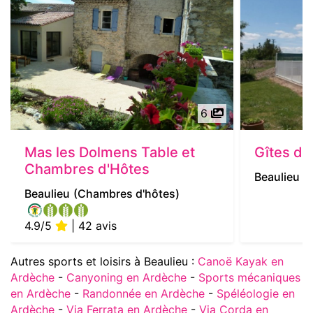
6
Mas les Dolmens Table et
Gîtes d
Chambres d'Hôtes
Beaulieu
(
Beaulieu
(Chambres d'hôtes)
4.9/5
| 42 avis
Autres sports et loisirs à Beaulieu :
Canoë Kayak en
Ardèche
-
Canyoning en Ardèche
-
Sports mécaniques
en Ardèche
-
Randonnée en Ardèche
-
Spéléologie en
Ardèche
-
Via Ferrata en Ardèche
-
Via Corda en