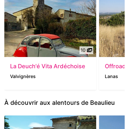
10
La Deuch'é Vita Ardéchoise
Offroad 
Valvignères
Lanas
À découvrir aux alentours de Beaulieu