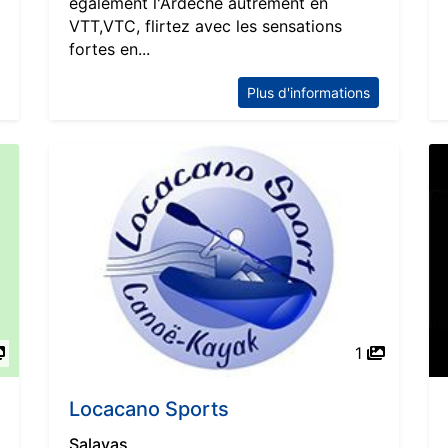
également l'Ardèche autrement en
VTT,VTC, flirtez avec les sensations
fortes en...
Plus d'informations
1
Locacano Sports
Salavas