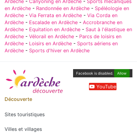
Ardèche
-
Canyoning en Ardèche
-
Sports mécaniques
en Ardèche
-
Randonnée en Ardèche
-
Spéléologie en
Ardèche
-
Via Ferrata en Ardèche
-
Via Corda en
Ardèche
-
Escalade en Ardèche
-
Accrobranche en
Ardèche
-
Equitation en Ardèche
-
Saut à l'élastique en
Ardèche
-
Vélorail en Ardèche
-
Parcs de loisirs en
Ardèche
-
Loisirs en Ardèche
-
Sports aériens en
Ardèche
-
Sports d'hiver en Ardèche
Facebook is disabled.
Allow
YouTube
Découverte
Sites touristiques
Villes et villages