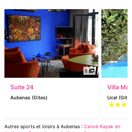
8
Suite 24
Villa Ma
Aubenas
(Gites)
Ucel
(Gite
Autres sports et loisirs à Aubenas :
Canoë Kayak en