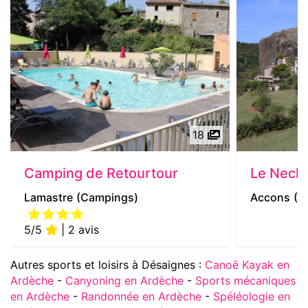
18
Camping de Retourtour
Le Neck 
Lamastre
(Campings)
Accons
(S
5/5
| 2 avis
Autres sports et loisirs à Désaignes :
Canoë Kayak en
Ardèche
-
Canyoning en Ardèche
-
Sports mécaniques
en Ardèche
-
Randonnée en Ardèche
-
Spéléologie en