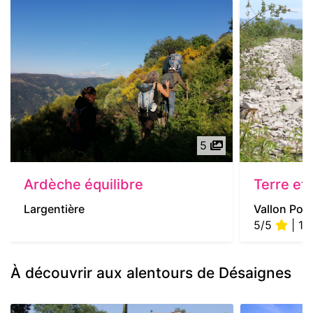
5
Ardèche équilibre
Terre et
Largentière
Vallon Pont
5/5
| 1 a
À découvrir aux alentours de Désaignes