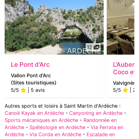
12
Le Pont d'Arc
L'Auberg
Coco et 
Vallon Pont d'Arc
(Sites touristiques)
Valvignère
5/5
| 5 avis
5/5
| 2 
Autres sports et loisirs à Saint Martin d'Ardèche :
Canoë Kayak en Ardèche
-
Canyoning en Ardèche
-
Sports mécaniques en Ardèche
-
Randonnée en
Ardèche
-
Spéléologie en Ardèche
-
Via Ferrata en
Ardèche
-
Via Corda en Ardèche
-
Escalade en