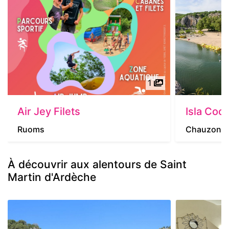
1
Air Jey Filets
Isla Coo
Ruoms
Chauzon
À découvrir aux alentours de Saint
Martin d'Ardèche