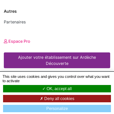
Autres
Partenaires
Espace Pro
Ajouter votre établissement sur Ardèche
Découverte
This site uses cookies and gives you control over what you want
to activate
© 2008 - 2026 Ardèche Découverte •
Mentions
OK, accept all
légales
•
Conditions Générales d'Utilisation
•
Deny all cookies
Création de sites Internet en Ardeche
: Zéfyx ©
Personalize