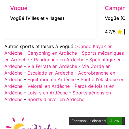
Vogüé
Camping
Vogüé
(Villes et villages)
Vogüé
(Ca
4.7/5
| 9
Autres sports et loisirs à Vogüé :
Canoë Kayak en
Ardèche
-
Canyoning en Ardèche
-
Sports mécaniques
en Ardèche
-
Randonnée en Ardèche
-
Spéléologie en
Ardèche
-
Via Ferrata en Ardèche
-
Via Corda en
Ardèche
-
Escalade en Ardèche
-
Accrobranche en
Ardèche
-
Equitation en Ardèche
-
Saut à l'élastique en
Ardèche
-
Vélorail en Ardèche
-
Parcs de loisirs en
Ardèche
-
Loisirs en Ardèche
-
Sports aériens en
Ardèche
-
Sports d'hiver en Ardèche
Facebook is disabled.
Allow