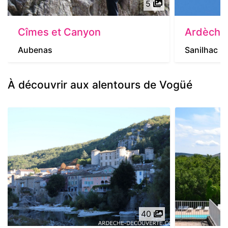
5
Cîmes et Canyon
Ardèche 
Aubenas
Sanilhac
À découvrir aux alentours de Vogüé
40