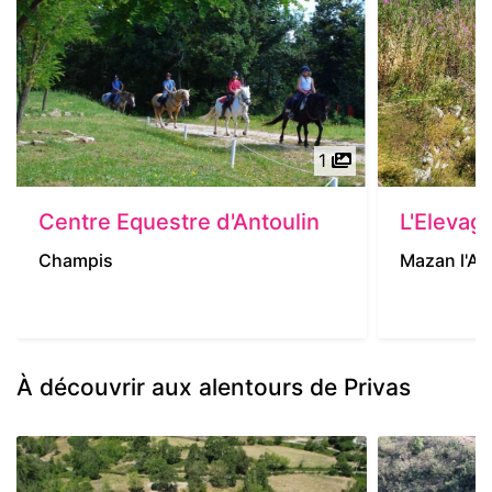
1
Centre Equestre d'Antoulin
L'Elevag
Champis
Mazan l'A
À découvrir aux alentours de Privas