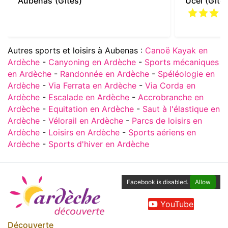
Aubenas
(Gites)
Ucel
(Gite
Autres sports et loisirs à Aubenas :
Canoë Kayak en
Ardèche
-
Canyoning en Ardèche
-
Sports mécaniques
en Ardèche
-
Randonnée en Ardèche
-
Spéléologie en
Ardèche
-
Via Ferrata en Ardèche
-
Via Corda en
Ardèche
-
Escalade en Ardèche
-
Accrobranche en
Ardèche
-
Equitation en Ardèche
-
Saut à l'élastique en
Ardèche
-
Vélorail en Ardèche
-
Parcs de loisirs en
Ardèche
-
Loisirs en Ardèche
-
Sports aériens en
Ardèche
-
Sports d'hiver en Ardèche
Facebook is disabled.
Allow
YouTube
Découverte