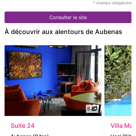
* champs obligatoire
Consulter le site
À découvrir aux alentours de Aubenas
8
Suite 24
Villa Ma