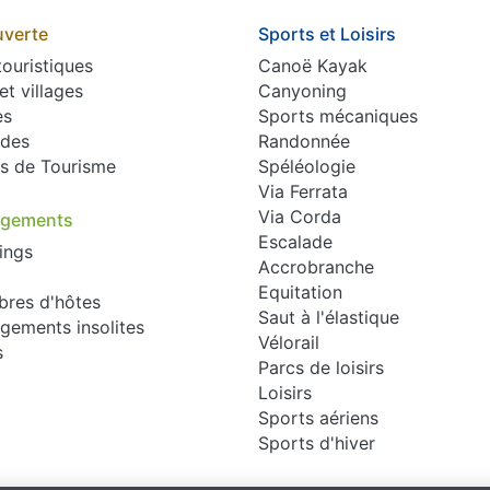
verte
Sports et Loisirs
touristiques
Canoë Kayak
 et villages
Canyoning
es
Sports mécaniques
des
Randonnée
es de Tourisme
Spéléologie
Via Ferrata
Via Corda
rgements
Escalade
ings
Accrobranche
Equitation
res d'hôtes
Saut à l'élastique
gements insolites
Vélorail
s
Parcs de loisirs
Loisirs
Sports aériens
Sports d'hiver