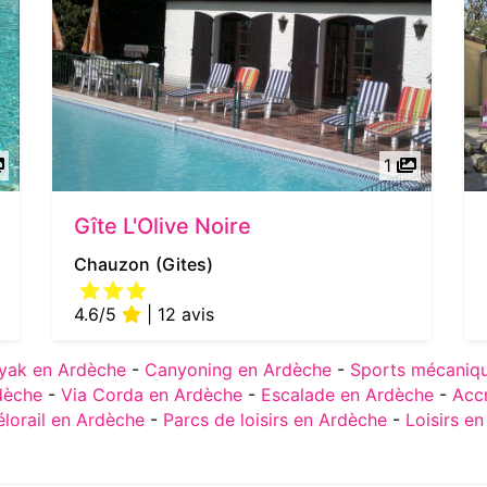
1
Gîte L'Olive Noire
Chauzon
(Gites)
4.6/5
| 12 avis
yak en Ardèche
-
Canyoning en Ardèche
-
Sports mécaniq
dèche
-
Via Corda en Ardèche
-
Escalade en Ardèche
-
Acc
élorail en Ardèche
-
Parcs de loisirs en Ardèche
-
Loisirs e