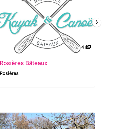
›
4
Rosières Bâteaux
Rivière
Rosières
Pradons
5/5
| 