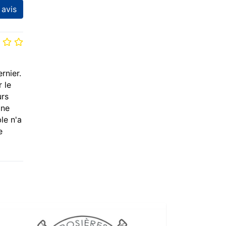
 avis
rnier.
 le
urs
 ne
le n'a
e