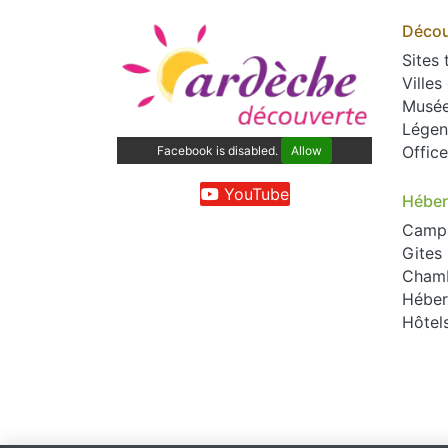
Décou
Sites 
Villes
Musé
Légen
Offic
Facebook is disabled.
Allow
YouTube
Hébe
Camp
Gites
Chamb
Héber
Hôtel