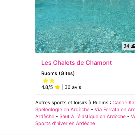
34
Les Chalets de Chamont
Ruoms
(Gites)
4.8/5
| 36 avis
Autres sports et loisirs à Ruoms :
Canoë Ka
Spéléologie en Ardèche
-
Via Ferrata en Ar
Ardèche
-
Saut à l'élastique en Ardèche
-
V
Sports d'hiver en Ardèche