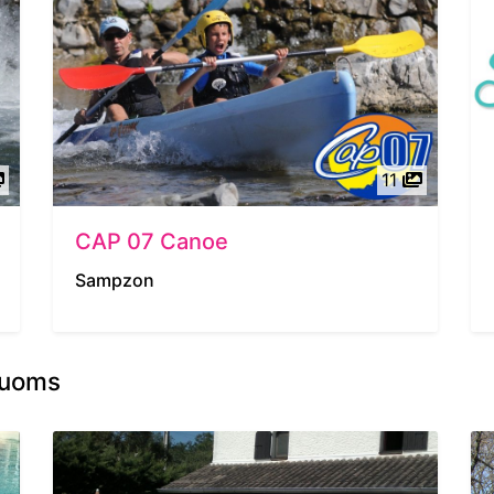
11
CAP 07 Canoe
Sampzon
Ruoms