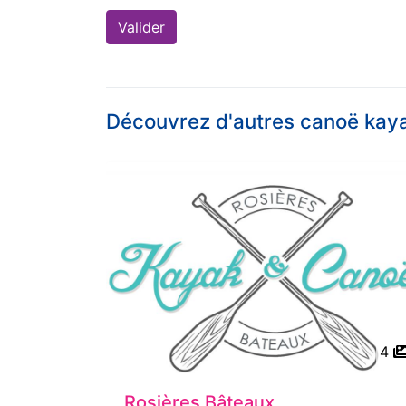
Découvrez d'autres canoë kay
4
Rosières Bâteaux