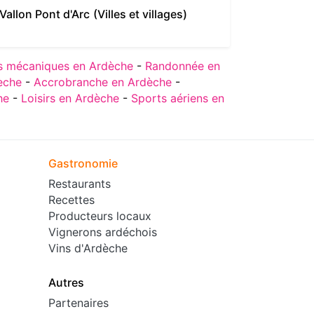
Vallon Pont d'Arc
(Villes et villages)
Vallon Po
4.7/5
|
s mécaniques en Ardèche
-
Randonnée en
èche
-
Accrobranche en Ardèche
-
he
-
Loisirs en Ardèche
-
Sports aériens en
Gastronomie
Restaurants
Recettes
Producteurs locaux
Vignerons ardéchois
Vins d'Ardèche
Autres
Partenaires