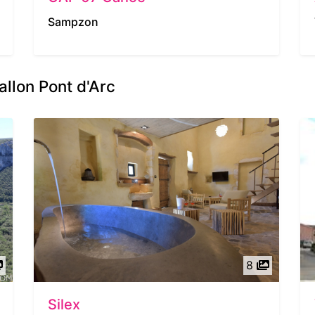
Sampzon
allon Pont d'Arc
8
Silex