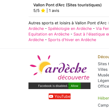
Vallon Pont d'Arc
(Sites touristiques)
5/5
| 1 avis
Autres sports et loisirs à Vallon Pont d'Arc 
Ardèche
-
Spéléologie en Ardèche
-
Via Fe
Equitation en Ardèche
-
Saut à l'élastique 
Ardèche
-
Sports d'hiver en Ardèche
Décou
Sites 
Villes
Musé
Légen
Offic
Facebook is disabled.
Allow
YouTube
Hébe
Camp