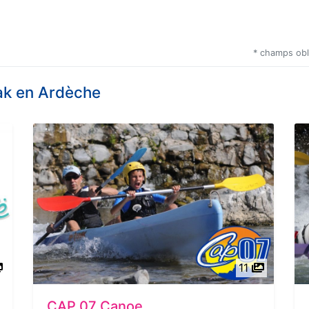
* champs obl
ak en Ardèche
11
CAP 07 Canoe