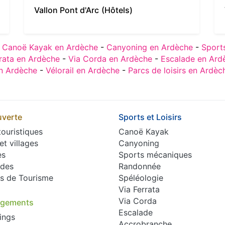
Vallon Pont d'Arc
(Hôtels)
:
Canoë Kayak en Ardèche
-
Canyoning en Ardèche
-
Sport
rrata en Ardèche
-
Via Corda en Ardèche
-
Escalade en Ard
en Ardèche
-
Vélorail en Ardèche
-
Parcs de loisirs en Ardèc
verte
Sports et Loisirs
touristiques
Canoë Kayak
 et villages
Canyoning
es
Sports mécaniques
des
Randonnée
es de Tourisme
Spéléologie
Via Ferrata
Via Corda
rgements
Escalade
ings
Accrobranche