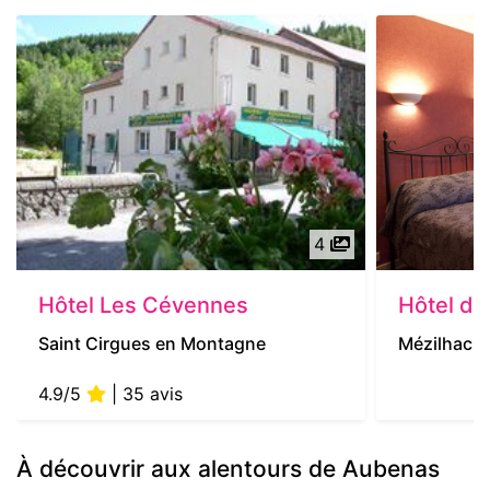
4
Hôtel Les Cévennes
Hôtel d
Saint Cirgues en Montagne
Mézilhac
4.9/5
| 35 avis
À découvrir aux alentours de Aubenas