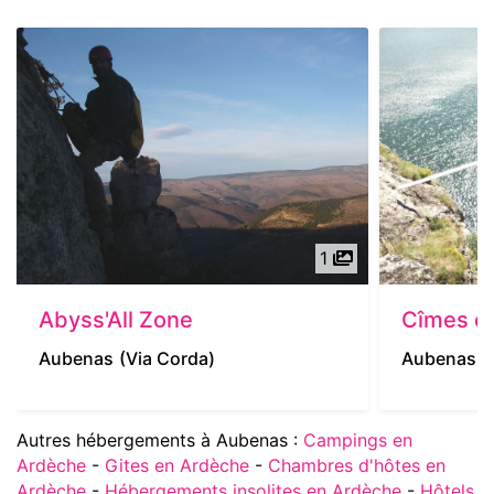
1
Abyss'All Zone
Cîmes e
Aubenas
(Via Corda)
Aubenas
(
Autres hébergements à Aubenas :
Campings en
Ardèche
-
Gites en Ardèche
-
Chambres d'hôtes en
Ardèche
-
Hébergements insolites en Ardèche
-
Hôtels