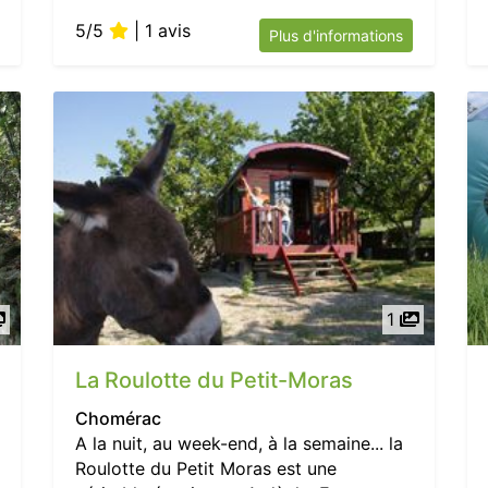
5/5
| 1 avis
Plus d'informations
1
La Roulotte du Petit-Moras
Chomérac
A la nuit, au week-end, à la semaine... la
Roulotte du Petit Moras est une