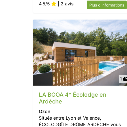
4.5/5
| 2 avis
Plus d'informations
1
LA BOOA 4* Écolodge en
Ardèche
Ozon
Situés entre Lyon et Valence,
ÉCOLODGÎTE DRÔME ARDÈCHE vous