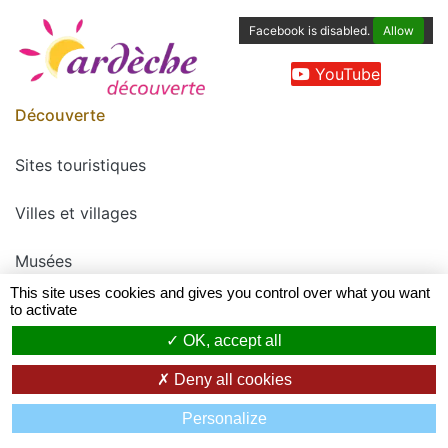
Facebook is disabled.
Allow
YouTube
Découverte
Sites touristiques
Villes et villages
Musées
This site uses cookies and gives you control over what you want
Légendes
to activate
OK, accept all
Offices de Tourisme
Deny all cookies
Filtrer
Hébergements
Personalize