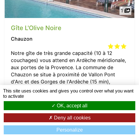
1
Gîte L'Olive Noire
Chauzon
Notre gîte de très grande capacité (10 à 12
couchages) vous attend en Ardèche méridionale,
aux portes de la Provence. La commune de
Chauzon se situe à proximité de Vallon Pont
d'Arc et des Gorges de l'Ardèche (15 min),
d'Aubenas (15 min) et de Balazuc (7 min). Ce
This site uses cookies and gives you control over what you want
petit village surplombe la rivière...
to activate
OK, accept all
4.6/5
| 12 avis
Plus d'informations
Deny all cookies
Filtrer
Personalize