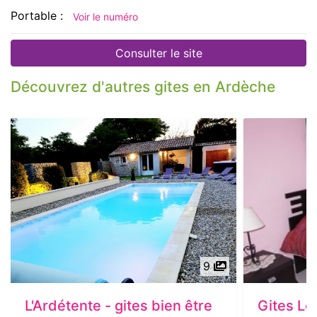
Portable :
Voir le numéro
Consulter le site
Découvrez d'autres gites en Ardèche
9
L'Ardétente - gites bien être
Gites Lo