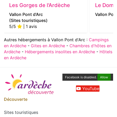
Les Gorges de l'Ardèche
Le Doma
Vallon Pont d'Arc
Vallon Pont
(Sites touristiques)
5/5
| 1 avis
Autres hébergements à Vallon Pont d'Arc :
Campings
en Ardèche
-
Gites en Ardèche
-
Chambres d'hôtes en
Ardèche
-
Hébergements insolites en Ardèche
-
Hôtels
en Ardèche
Facebook is disabled.
Allow
YouTube
Découverte
Sites touristiques