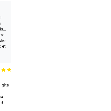
t
i
s...
tre
lie
t et
 gîte
ie
 à