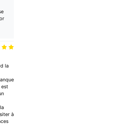
se
or
d la
manque
 est
un
la
iter à
nces