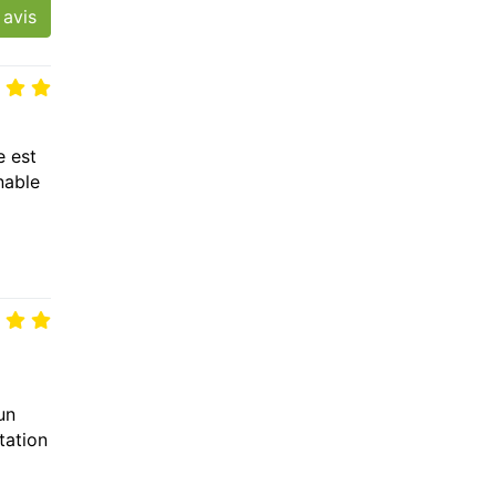
 avis
e est
nable
un
tation