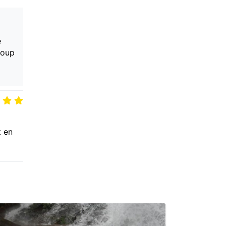
e
coup
t en