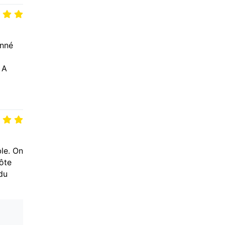
onné
 A
ble. On
hôte
du