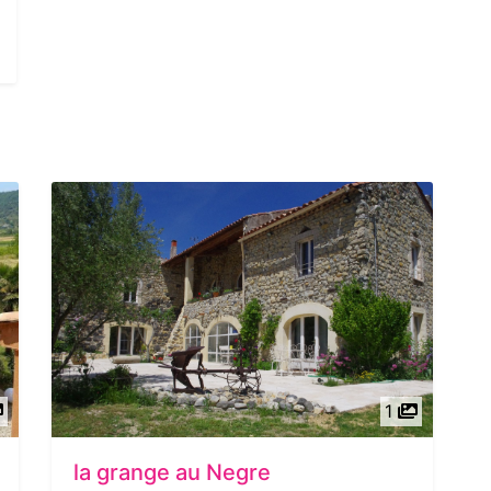
1
la grange au Negre