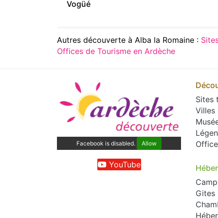
Vogüé
Autres découverte à Alba la Romaine :
Site
Offices de Tourisme en Ardèche
Décou
Sites 
Villes
Musé
Légen
Offic
Facebook is disabled.
Allow
YouTube
Hébe
Camp
Gites
Chamb
Héber