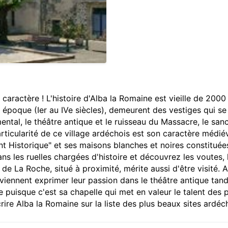
 caractère ! L'histoire d'Alba la Romaine est vieille de 200
e époque (Ier au IVe siècles), demeurent des vestiges qui se
l, le théâtre antique et le ruisseau du Massacre, le sanctua
rticularité de ce village ardéchois est son caractère médi
t Historique" et ses maisons blanches et noires constituée
ns les ruelles chargées d'histoire et découvrez les voutes, la
e La Roche, situé à proximité, mérite aussi d'être visité. A
ennent exprimer leur passion dans le théâtre antique tandi
e puisque c'est sa chapelle qui met en valeur le talent des 
crire Alba la Romaine sur la liste des plus beaux sites ardéch