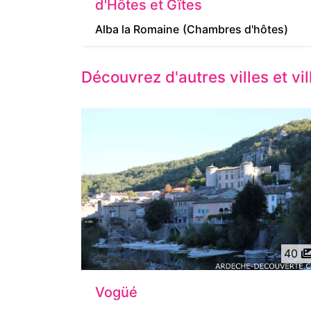
d'Hôtes et Gîtes
Alba la Romaine
(Chambres d'hôtes)
Découvrez d'autres villes et v
40
Vogüé