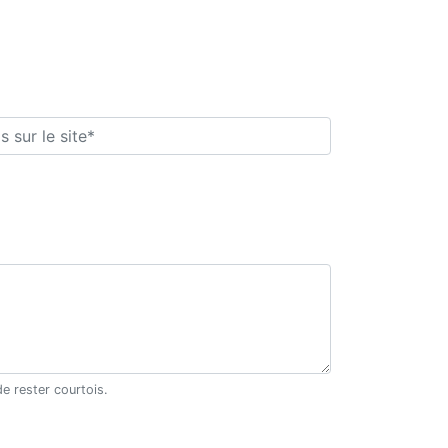
Les avis postés n'engagent que leur auteur et Ardèche Découverte ne saurait être tenu pour responsable en cas de litige. Merci de rester courtois.