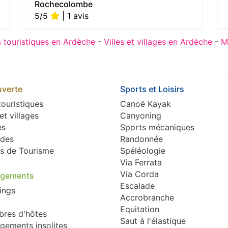
Rochecolombe
5/5
| 1 avis
s touristiques en Ardèche
-
Villes et villages en Ardèche
-
M
verte
Sports et Loisirs
touristiques
Canoë Kayak
 et villages
Canyoning
es
Sports mécaniques
des
Randonnée
es de Tourisme
Spéléologie
Via Ferrata
Via Corda
rgements
Escalade
ings
Accrobranche
Equitation
res d'hôtes
Saut à l'élastique
gements insolites