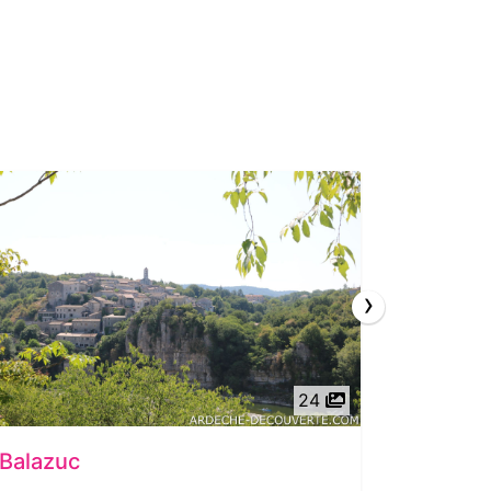
›
24
Balazuc
Roche