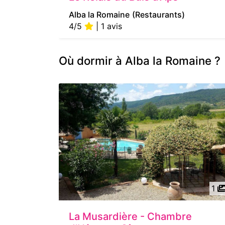
Alba la Romaine
(Restaurants)
4/5
| 1 avis
Où dormir à Alba la Romaine ?
1
La Musardière - Chambre