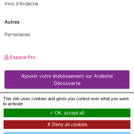
Vins d'Ardèche
Autres
Partenaires
Espace Pro
Ajouter votre établissement sur Ardèche
Découverte
This site uses cookies and gives you control over what you want
to activate
© 2008 - 2026 Ardèche Découverte •
Mentions
OK, accept all
légales
•
Conditions Générales d'Utilisation
•
Deny all cookies
Création de sites Internet en Ardeche
: Zéfyx ©