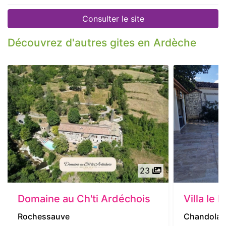
Consulter le site
Découvrez d'autres gites en Ardèche
23
Domaine au Ch'ti Ardéchois
Villa le 
Rochessauve
Chandolas