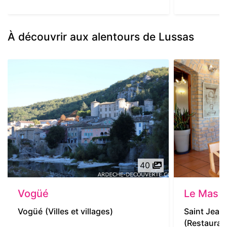
À découvrir aux alentours de Lussas
40
Vogüé
Le Mas 
Vogüé
(Villes et villages)
Saint Jean 
(Restauran