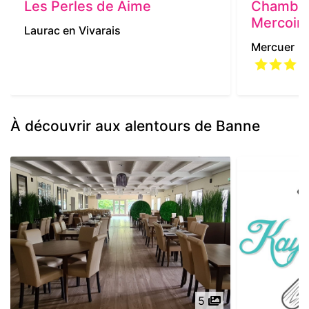
Les Perles de Aime
Chambre
Mercoir
Laurac en Vivarais
Mercuer
À découvrir aux alentours de Banne
5