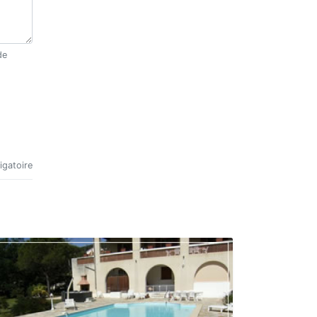
igatoire