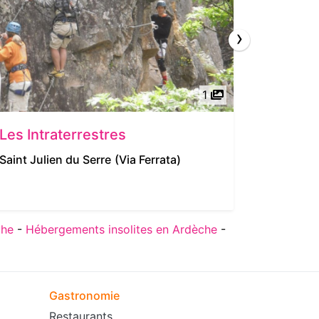
›
1
Les Intraterrestres
La Sour
Saint Julien du Serre
(Via Ferrata)
Vals les 
5/5
| 
che
-
Hébergements insolites en Ardèche
-
Gastronomie
Restaurants