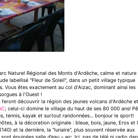
rc Naturel Régional des Monts d'Ardèche, calme et nature
de labellisé "Fleur de Soleil", dans un petit village typique
es. Vous êtes exactement au col d'Aizac, dominant ainsi les
sorgues à l'Ouest !
eront découvrir la région des jeunes volcans d'Ardèche et
AC
; celui-ci domine le village du haut de ses 80 000 ans! P
s, tennis, kayak et surtout randonnées... bonjour le sport!
tes, à la décoration originale : bleue, bois, jaune, Eros et 
140) et la dernière, la "lunaire", plus souvent réservée aux
 sont équipées salle d’eau – wc. Ici, pas de télé ni radio dan