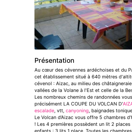
Présentation
Au cœur des cévennes ardéchoises et du Pa
cet établissement situé à 640 mètres d'altitu
cévenol : Aizac, au milieu des châtaignerai
vallées de la Volane à l'Est et celle de la Be
Les nombreux chemins de randonnées vous f
précisément LA COUPE DU VOLCAN D'
AIZ
escalade
, vtt,
canyoning
, baignades tonique
Le Volcan d’Aizac vous offre 5 chambres d’hô
! Les 4 premières possèdent un lit 2 places (
enfants : 3 lits 1 place. Toutes les chambres