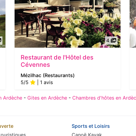
4
Restaurant de l'Hôtel des
Cévennes
Mézilhac
(Restaurants)
5/5
| 1 avis
n Ardèche
-
Gites en Ardèche
-
Chambres d'hôtes en Ardè
verte
Sports et Loisirs
touristiques
Canoë Kayak