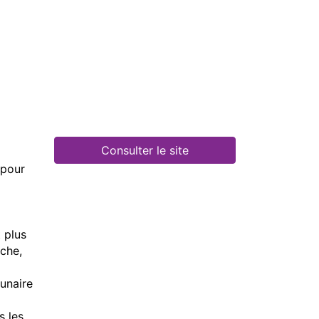
Consulter le site
 pour
 plus
êche,
lunaire
s les