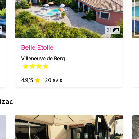
21
Belle Etoile
Villeneuve de Berg
4.9/5
| 20 avis
izac