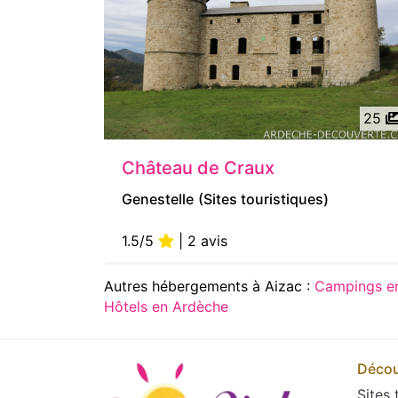
25
Château de Craux
Genestelle
(Sites touristiques)
1.5/5
| 2 avis
Autres hébergements à Aizac :
Campings e
Hôtels en Ardèche
Décou
Sites 