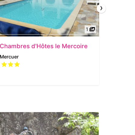
›
1
Chambres d'Hôtes le Mercoire
Mas de
Mercuer
Lagorce
4.9/5