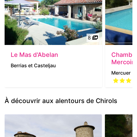
8
Le Mas d'Abelan
Chambre
Mercoir
Berrias et Casteljau
Mercuer
À découvrir aux alentours de Chirols