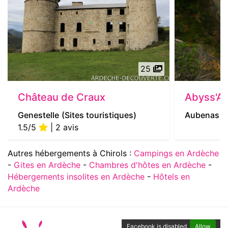
25
Château de Craux
Abyss'Al
Genestelle
(Sites touristiques)
Aubenas
(
1.5/5
| 2 avis
Autres hébergements à Chirols :
Campings en Ardèche
-
Gites en Ardèche
-
Chambres d'hôtes en Ardèche
-
Hébergements insolites en Ardèche
-
Hôtels en
Ardèche
Facebook is disabled.
Allow