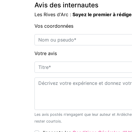
Avis des internautes
Les Rives d'Arc :
Soyez le premier à rédig
Vos coordonnées
Nom ou pseudo*
Votre avis
Titre*
Commentaire*
Les avis postés n'engagent que leur auteur et Ardèche Découverte ne saurait être tenu pour responsable en cas de litige. Merci de
rester courtois.