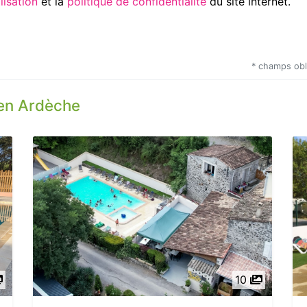
Utilisation
et la
politique de confidentialité
du site internet.
* champs obl
en Ardèche
10