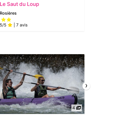
Le Saut du Loup
Camping
Rosières
Bessas
5/5
| 7 avis
›
4