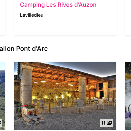
Camping Les Rives d'Auzon
Lavilledieu
allon Pont d'Arc
11