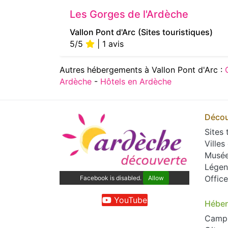
Les Gorges de l'Ardèche
Vallon Pont d'Arc
(Sites touristiques)
5/5
| 1 avis
Autres hébergements à Vallon Pont d'Arc :
Ardèche
-
Hôtels en Ardèche
Décou
Sites 
Villes
Musé
Légen
Offic
Facebook is disabled.
Allow
YouTube
Hébe
Camp