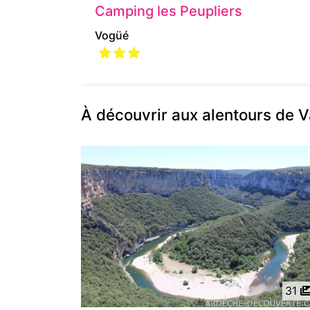
Camping les Peupliers
Vogüé
À découvrir aux alentours de V
31