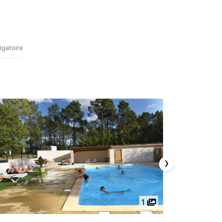
igatoire
›
1