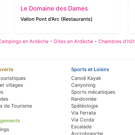
Le Domaine des Dames
Vallon Pont d'Arc
(Restaurants)
Campings en Ardèche
-
Gites en Ardèche
-
Chambres d'hôt
verte
Sports et Loisirs
touristiques
Canoë Kayak
 et villages
Canyoning
es
Sports mécaniques
des
Randonnée
es de Tourisme
Spéléologie
Via Ferrata
Via Corda
rgements
Escalade
ings
Accrobranche