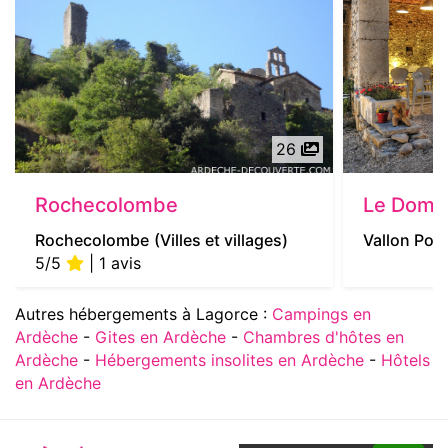
26
Rochecolombe
Le Doma
Rochecolombe
(Villes et villages)
Vallon Pont
5/5
| 1 avis
Autres hébergements à Lagorce :
Campings en
Ardèche
-
Gites en Ardèche
-
Chambres d'hôtes en
Ardèche
-
Hébergements insolites en Ardèche
-
Hôtels
en Ardèche