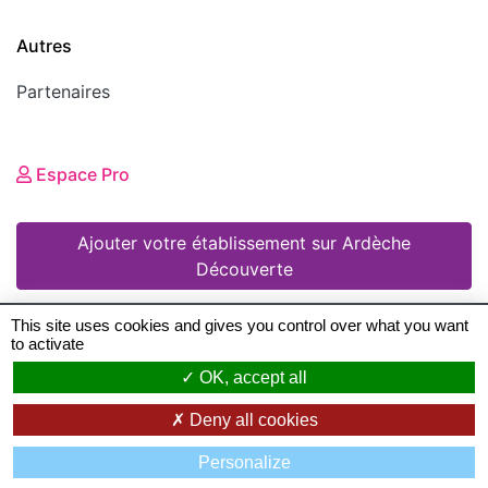
Autres
Partenaires
Espace Pro
Ajouter votre établissement sur Ardèche
Découverte
This site uses cookies and gives you control over what you want
to activate
© 2008 - 2026 Ardèche Découverte •
Mentions
OK, accept all
légales
•
Conditions Générales d'Utilisation
•
Deny all cookies
Création de sites Internet en Ardeche
: Zéfyx ©
Personalize