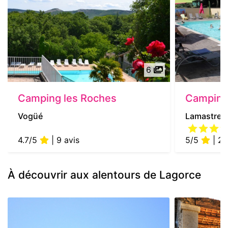
6
Camping les Roches
Camping
Vogüé
Lamastre
4.7/5
| 9 avis
5/5
| 2 
À découvrir aux alentours de Lagorce