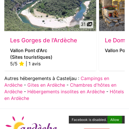
31
Les Gorges de l'Ardèche
Le Doma
Vallon Pont d'Arc
Vallon Pont
(Sites touristiques)
5/5
| 1 avis
Autres hébergements à Casteljau :
Campings en
Ardèche
-
Gites en Ardèche
-
Chambres d'hôtes en
Ardèche
-
Hébergements insolites en Ardèche
-
Hôtels
en Ardèche
Facebook is disabled.
Allow