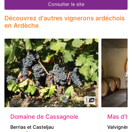
Consulter le site
Découvrez d'autres vignerons ardéchois
en Ardèche
1
Domaine de Cassagnole
Mas d'In
Berrias et Casteljau
Valvignère