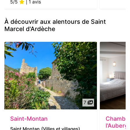
5/5
| 1 avis
À découvrir aux alentours de Saint
Marcel d'Ardèche
7
Saint-Montan
Chambre
l'Auberge
Saint Montan
(Villes et villages)