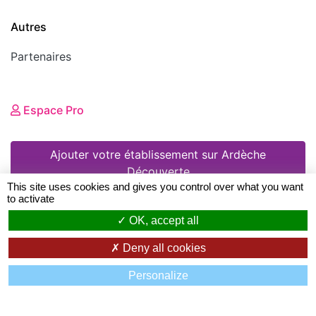
Autres
Partenaires
Espace Pro
Ajouter votre établissement sur Ardèche
Découverte
This site uses cookies and gives you control over what you want
to activate
OK, accept all
© 2008 - 2026 Ardèche Découverte •
Mentions
Deny all cookies
légales
•
Conditions Générales d'Utilisation
•
Personalize
Création de sites Internet en Ardeche
: Zéfyx ©