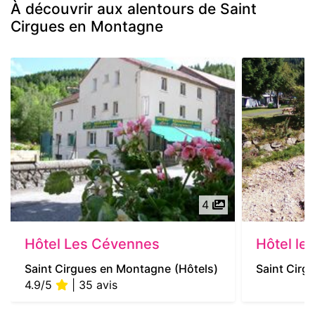
À découvrir aux alentours de Saint
Cirgues en Montagne
4
Hôtel Les Cévennes
Hôtel les
Saint Cirgues en Montagne
(Hôtels)
Saint Cirg
4.9/5
| 35 avis