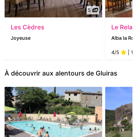
5
Les Cèdres
Le Relai
Joyeuse
Alba la Ro
4/5
| 1 
À découvrir aux alentours de Gluiras