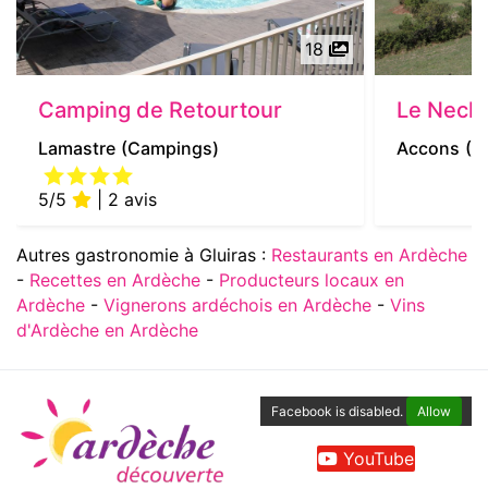
18
Camping de Retourtour
Le Neck 
Lamastre
(Campings)
Accons
(S
5/5
| 2 avis
Autres gastronomie à Gluiras :
Restaurants en Ardèche
-
Recettes en Ardèche
-
Producteurs locaux en
Ardèche
-
Vignerons ardéchois en Ardèche
-
Vins
d'Ardèche en Ardèche
Facebook is disabled.
Allow
YouTube