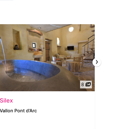
›
8
Silex
Les Cè
Vallon Pont d'Arc
Joyeuse