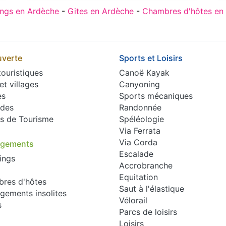
ngs en Ardèche
-
Gites en Ardèche
-
Chambres d'hôtes en
verte
Sports et Loisirs
touristiques
Canoë Kayak
 et villages
Canyoning
es
Sports mécaniques
des
Randonnée
es de Tourisme
Spéléologie
Via Ferrata
Via Corda
rgements
Escalade
ings
Accrobranche
Equitation
res d'hôtes
Saut à l'élastique
gements insolites
Vélorail
s
Parcs de loisirs
Loisirs