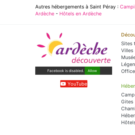
Autres hébergements à Saint Péray :
Campi
Ardèche
-
Hôtels en Ardèche
Décou
Sites 
Villes
Musé
Légen
Offic
Facebook is disabled.
Allow
YouTube
Hébe
Camp
Gites
Chamb
Héber
Hôtel