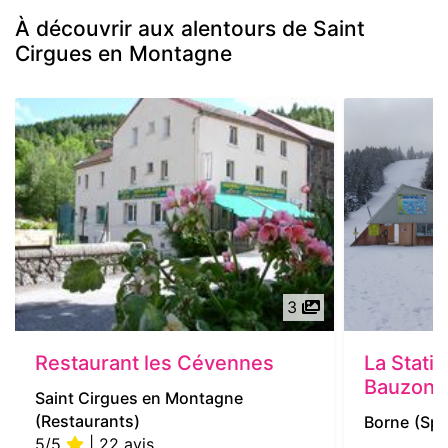
À découvrir aux alentours de Saint
Cirgues en Montagne
3
Restaurant les Cévennes
La Statio
Bauzon
Saint Cirgues en Montagne
(Restaurants)
Borne
(Spo
5/5
| 22 avis