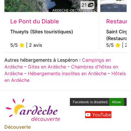
21
Le Pont du Diable
Restaura
Thueyts
(Sites touristiques)
Saint Cirg
(Restauran
5/5
| 2 avis
5/5
| 22
Autres hébergements à Lespéron :
Campings en
Ardèche
-
Gites en Ardèche
-
Chambres d'hôtes en
Ardèche
-
Hébergements insolites en Ardèche
-
Hôtels
en Ardèche
Facebook is disabled.
Allow
YouTube
Découverte