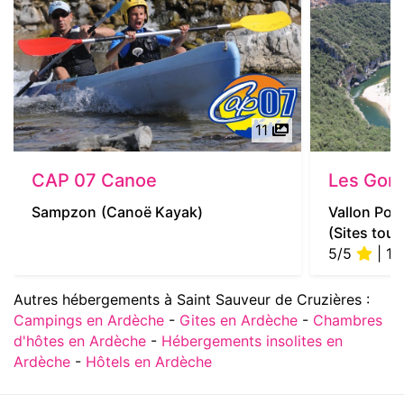
11
CAP 07 Canoe
Les Gorg
Sampzon
(Canoë Kayak)
Vallon Pont
(Sites tour
5/5
| 1 
Autres hébergements à Saint Sauveur de Cruzières :
Campings en Ardèche
-
Gites en Ardèche
-
Chambres
d'hôtes en Ardèche
-
Hébergements insolites en
Ardèche
-
Hôtels en Ardèche