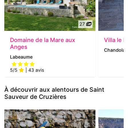
27
Domaine de la Mare aux
Villa le 
Anges
Chandolas
Labeaume
5/5
| 43 avis
À découvrir aux alentours de Saint
Sauveur de Cruzières