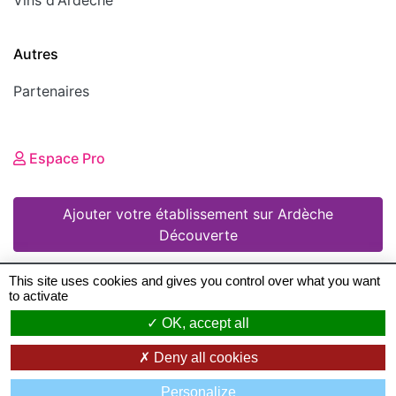
Autres
Partenaires
Espace Pro
Ajouter votre établissement sur Ardèche
Découverte
This site uses cookies and gives you control over what you want
to activate
© 2008 - 2026 Ardèche Découverte •
Mentions
OK, accept all
légales
•
Conditions Générales d'Utilisation
•
Deny all cookies
Création de sites Internet en Ardeche
: Zéfyx ©
Personalize