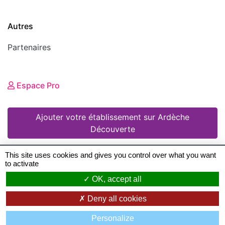
Autres
Partenaires
Espace Pro
Ajouter votre établissement sur Ardèche
Découverte
This site uses cookies and gives you control over what you want
to activate
© 2008 - 2026 Ardèche Découverte •
Mentions
OK, accept all
légales
•
Conditions Générales d'Utilisation
•
Deny all cookies
Création de sites Internet en Ardeche
: Zéfyx ©
Personalize