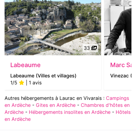
33
Labeaume
Marc Sa
Labeaume
(Villes et villages)
Vinezac
(P
1/5
| 1 avis
Autres hébergements à Laurac en Vivarais :
Campings
en Ardèche
-
Gites en Ardèche
-
Chambres d'hôtes en
Ardèche
-
Hébergements insolites en Ardèche
-
Hôtels
en Ardèche