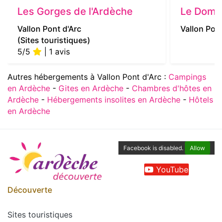
Les Gorges de l'Ardèche
Le Doma
Vallon Pont d'Arc
Vallon Pont
(Sites touristiques)
5/5
| 1 avis
Autres hébergements à Vallon Pont d'Arc :
Campings
en Ardèche
-
Gites en Ardèche
-
Chambres d'hôtes en
Ardèche
-
Hébergements insolites en Ardèche
-
Hôtels
en Ardèche
Facebook is disabled.
Allow
YouTube
Découverte
Sites touristiques