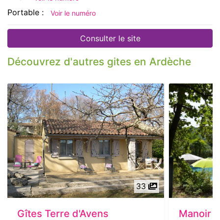
Portable :
Voir le numéro
Consulter le site
Découvrez d'autres gites en Ardèche
33
Gîtes Terre d'Avens
Manoir 