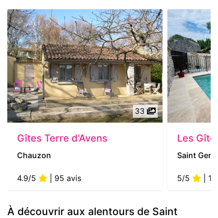
33
Gîtes Terre d'Avens
Les Gîte
Chauzon
Saint Germ
4.9/5
| 95 avis
5/5
| 14
À découvrir aux alentours de Saint