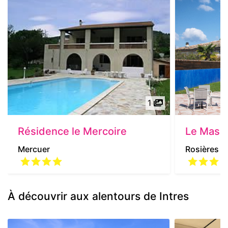
1
Résidence le Mercoire
Le Mas B
Mercuer
Rosières
À découvrir aux alentours de Intres