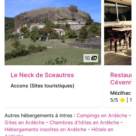
10
Le Neck de Sceautres
Restaura
Cévenn
Accons
(Sites touristiques)
Mézilhac
(
5/5
| 1 a
Autres hébergements à Intres :
Campings en Ardèche
-
Gites en Ardèche
-
Chambres d'hôtes en Ardèche
-
Hébergements insolites en Ardèche
-
Hôtels en