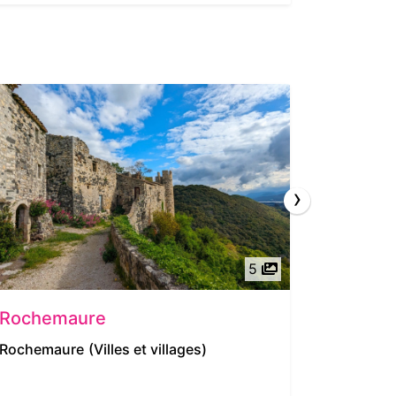
›
5
Rochemaure
Office
Hermit
Rochemaure
(Villes et villages)
Saint Fél