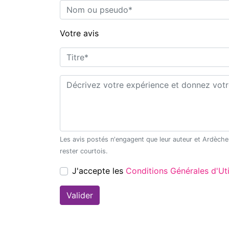
Nom ou pseudo*
Votre avis
Titre*
Commentaire*
Les avis postés n'engagent que leur auteur et Ardèche Découverte ne saurait être tenu pour responsable en cas de litige. Merci de
rester courtois.
J'accepte les
Conditions Générales d'