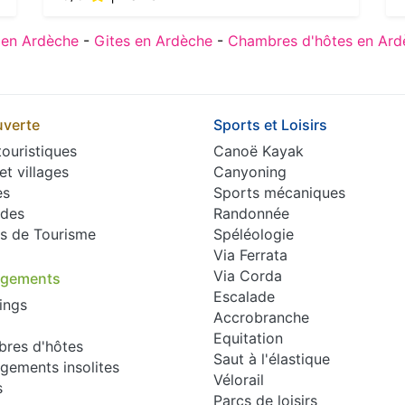
en Ardèche
-
Gites en Ardèche
-
Chambres d'hôtes en Ard
verte
Sports et Loisirs
touristiques
Canoë Kayak
 et villages
Canyoning
es
Sports mécaniques
des
Randonnée
es de Tourisme
Spéléologie
Via Ferrata
Via Corda
rgements
Escalade
ings
Accrobranche
Equitation
res d'hôtes
Saut à l'élastique
gements insolites
Vélorail
s
Parcs de loisirs