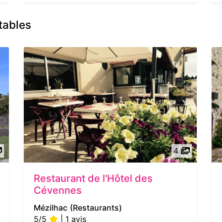
tables
4
Restaurant de l'Hôtel des
Cévennes
Mézilhac
(Restaurants)
5/5
| 1 avis