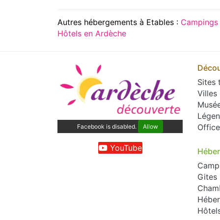
Autres hébergements à Etables :
Campings 
Hôtels en Ardèche
Décou
Sites 
Villes
Musé
Légen
Offic
Facebook is disabled.
Allow
YouTube
Hébe
Camp
Gites
Chamb
Héber
Hôtel