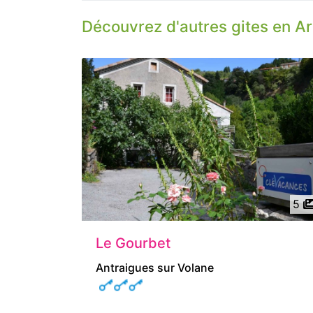
Découvrez d'autres gites en A
5
Le Gourbet
Antraigues sur Volane