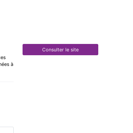
Consulter le site
ces
nnées à