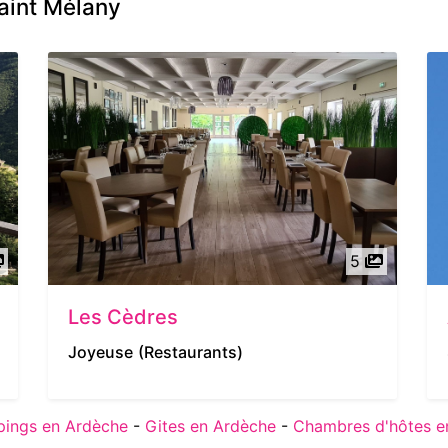
aint Mélany
5
Les Cèdres
Joyeuse
(Restaurants)
ings en Ardèche
-
Gites en Ardèche
-
Chambres d'hôtes e