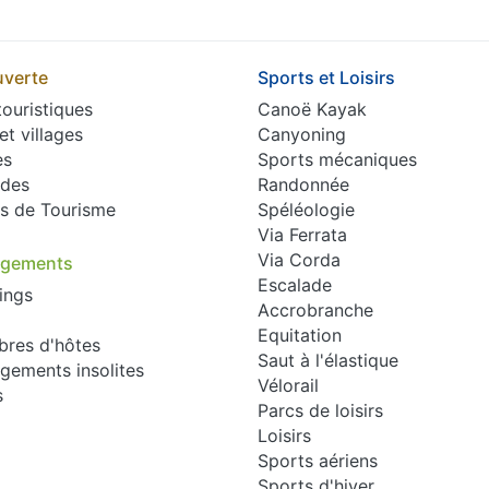
verte
Sports et Loisirs
touristiques
Canoë Kayak
 et villages
Canyoning
es
Sports mécaniques
des
Randonnée
es de Tourisme
Spéléologie
Via Ferrata
Via Corda
rgements
Escalade
ings
Accrobranche
Equitation
res d'hôtes
Saut à l'élastique
gements insolites
Vélorail
s
Parcs de loisirs
Loisirs
Sports aériens
Sports d'hiver