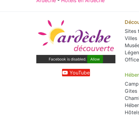
Ardèche
-
Hôtels en Ardèche
Décou
Sites 
Villes
Musé
Légen
Offic
Facebook is disabled.
Allow
YouTube
Hébe
Camp
Gites
Chamb
Héber
Hôtel