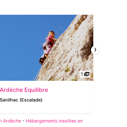
›
1
Ardèche Equilibre
La Tour
Sanilhac
(Escalade)
Sanilhac
5/5
| 
n Ardèche
-
Hébergements insolites en