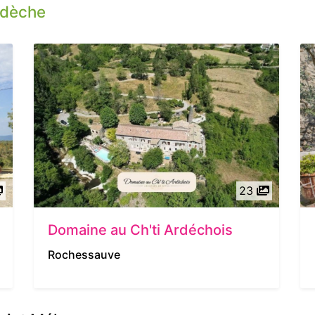
rdèche
23
Domaine au Ch'ti Ardéchois
Rochessauve