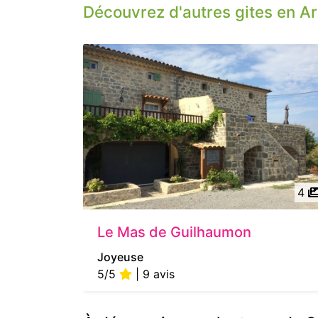
Découvrez d'autres gites en A
4
Le Mas de Guilhaumon
Joyeuse
5/5
| 9 avis