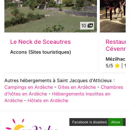
10
Le Neck de Sceautres
Restaura
Cévenn
Accons
(Sites touristiques)
Mézilhac
(
5/5
| 1 
Autres hébergements à Saint Jacques d'Atticieux :
Campings en Ardèche
-
Gites en Ardèche
-
Chambres
d'hôtes en Ardèche
-
Hébergements insolites en
Ardèche
-
Hôtels en Ardèche
Facebook is disabled.
Allow