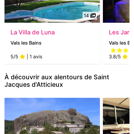
14
La Villa de Luna
Les Jard
Vals les Bains
Vals les Ba
5/5
| 1 avis
3.8/5
| 
À découvrir aux alentours de Saint
Jacques d'Atticieux