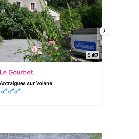
›
5
Le Gourbet
Villa B
Antraigues sur Volane
Saint Alb
5/5
| 