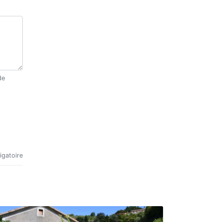
igatoire