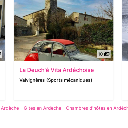
10
La Deuch'é Vita Ardéchoise
Valvignères
(Sports mécaniques)
 Ardèche
-
Gites en Ardèche
-
Chambres d'hôtes en Ardèc