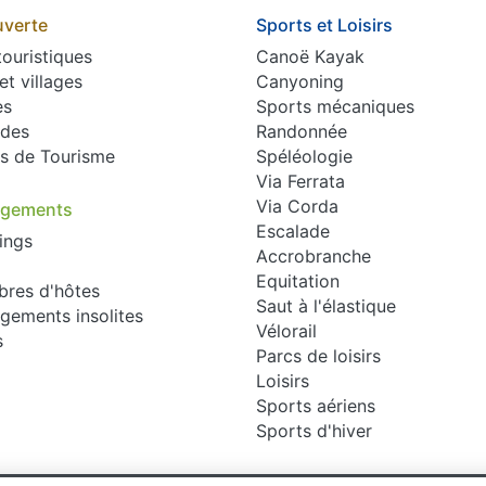
verte
Sports et Loisirs
touristiques
Canoë Kayak
 et villages
Canyoning
es
Sports mécaniques
des
Randonnée
es de Tourisme
Spéléologie
Via Ferrata
Via Corda
rgements
Escalade
ings
Accrobranche
Equitation
res d'hôtes
Saut à l'élastique
gements insolites
Vélorail
s
Parcs de loisirs
Loisirs
Sports aériens
Sports d'hiver