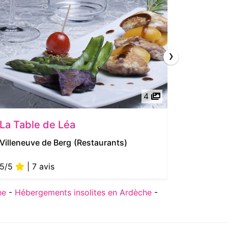
›
4
La Table de Léa
Domain
Villeneuve de Berg
(Restaurants)
Gras
(Vi
5/5
| 7 avis
5/5
| 
he
-
Hébergements insolites en Ardèche
-