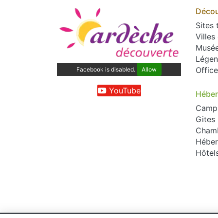
Décou
Sites 
Villes
Musé
Légen
Offic
Facebook is disabled.
Allow
YouTube
Hébe
Camp
Gites
Chamb
Héber
Hôtel