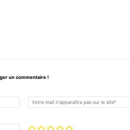
iger un commentaire !
E-mail*
Note*