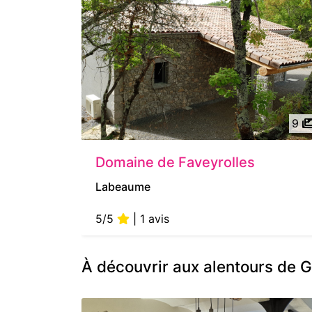
9
Domaine de Faveyrolles
Labeaume
5/5
| 1 avis
À découvrir aux alentours de 