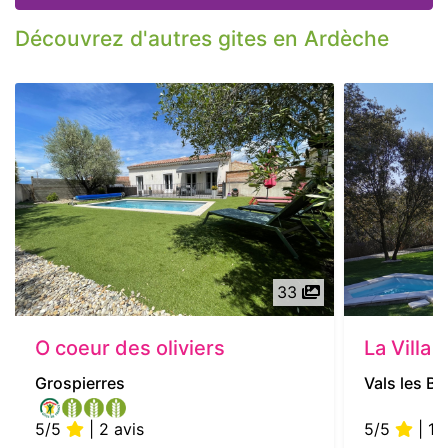
Découvrez d'autres gites en Ardèche
33
O coeur des oliviers
La Villa 
Grospierres
Vals les Ba
5/5
| 2 avis
5/5
| 1 