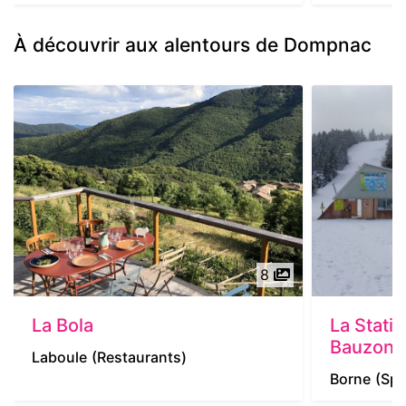
À découvrir aux alentours de Dompnac
8
La Bola
La Statio
Bauzon
Laboule
(Restaurants)
Borne
(Spo