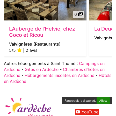
6
L'Auberge de l'Helvie, chez
La Deuch
Coco et Ricou
Valvignère
Valvignères
(Restaurants)
5/5
| 2 avis
Autres hébergements à Saint Thomé :
Campings en
Ardèche
-
Gites en Ardèche
-
Chambres d'hôtes en
Ardèche
-
Hébergements insolites en Ardèche
-
Hôtels
en Ardèche
Facebook is disabled.
Allow
YouTube