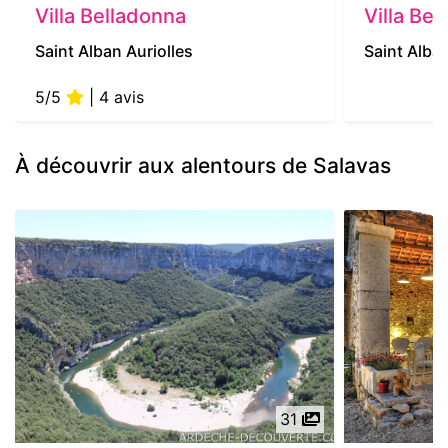
Villa Belladonna
Villa Bel
Saint Alban Auriolles
Saint Alban
5/5
| 4 avis
À découvrir aux alentours de Salavas
31