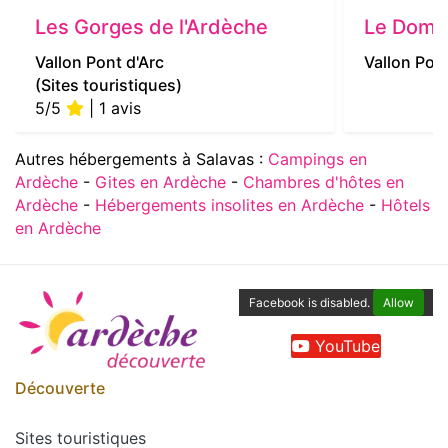
Les Gorges de l'Ardèche
Le Doma
Vallon Pont d'Arc
Vallon Pont
(Sites touristiques)
5/5
| 1 avis
Autres hébergements à Salavas :
Campings en
Ardèche
-
Gites en Ardèche
-
Chambres d'hôtes en
Ardèche
-
Hébergements insolites en Ardèche
-
Hôtels
en Ardèche
Facebook is disabled.
Allow
YouTube
Découverte
Sites touristiques