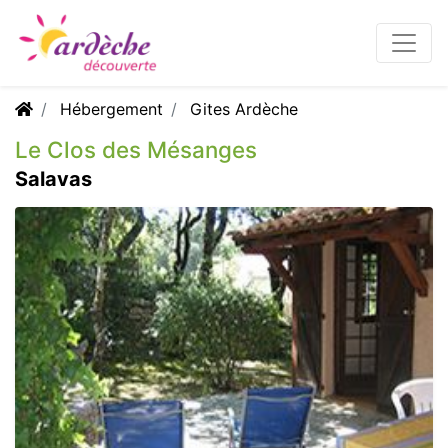
Hébergement
Gites Ardèche
Le Clos des Mésanges
Salavas