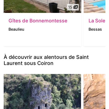
15
Gîtes de Bonnemontesse
La Soleil
Beaulieu
Bessas
À découvrir aux alentours de Saint
Laurent sous Coiron