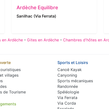
Ardèche Equilibre
Sanilhac
(Via Ferrata)
 en Ardèche
-
Gites en Ardèche
-
Chambres d'hôtes en Ar
verte
Sports et Loisirs
touristiques
Canoë Kayak
 et villages
Canyoning
es
Sports mécaniques
des
Randonnée
es de Tourisme
Spéléologie
Via Ferrata
Via Corda
rgements
Escalade