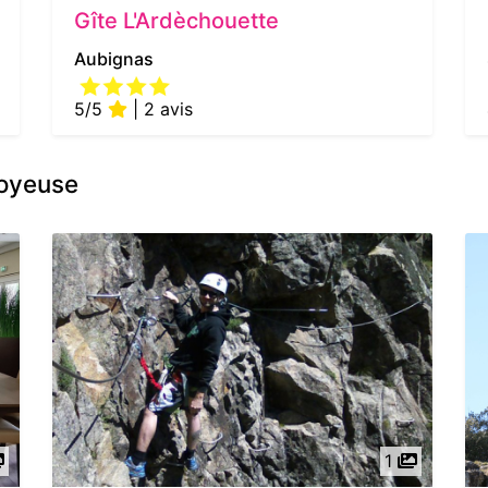
Gîte L'Ardèchouette
Aubignas
5/5
| 2 avis
Joyeuse
1