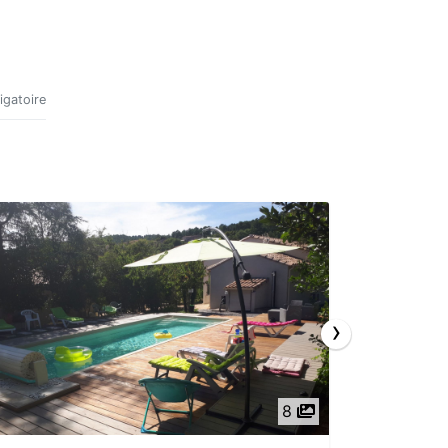
igatoire
›
8