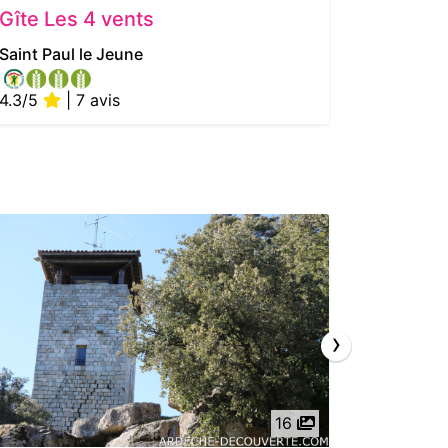
Gîte Les 4 vents
L'Ardét
Saint Paul le Jeune
Lussas
4.3/5
| 7 avis
5/5
| 
›
16