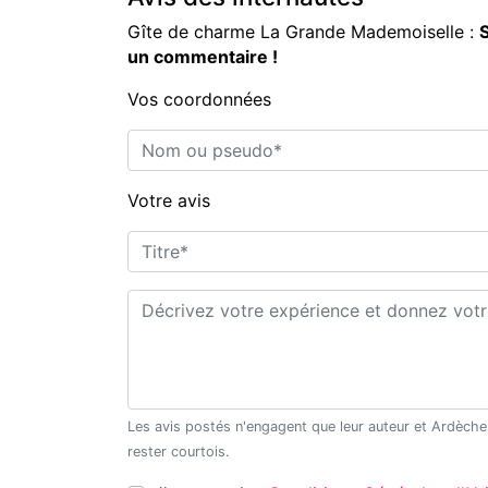
Gîte de charme La Grande Mademoiselle :
S
un commentaire !
Vos coordonnées
Nom ou pseudo*
Votre avis
Titre*
Commentaire*
Les avis postés n'engagent que leur auteur et Ardèche Découverte ne saurait être tenu pour responsable en cas de litige. Merci de
rester courtois.