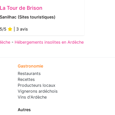
La Tour de Brison
Office
Beaume
Sanilhac
(Sites touristiques)
Joyeuse
5/5
| 3 avis
5/5
| 
dèche
-
Hébergements insolites en Ardèche
Gastronomie
Restaurants
Recettes
Producteurs locaux
Vignerons ardéchois
Vins d'Ardèche
Autres