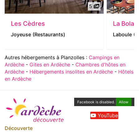
5
Les Cèdres
La Bola
Joyeuse
(Restaurants)
Laboule
(R
Autres hébergements à Planzolles :
Campings en
Ardèche
-
Gites en Ardèche
-
Chambres d'hôtes en
Ardèche
-
Hébergements insolites en Ardèche
-
Hôtels
en Ardèche
Facebook is disabled.
Allow
YouTube
Découverte