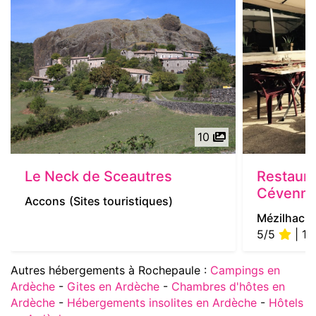
10
Le Neck de Sceautres
Restaura
Cévenn
Accons
(Sites touristiques)
Mézilhac
(
5/5
| 1 
Autres hébergements à Rochepaule :
Campings en
Ardèche
-
Gites en Ardèche
-
Chambres d'hôtes en
Ardèche
-
Hébergements insolites en Ardèche
-
Hôtels