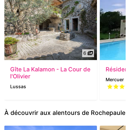
6
Gîte La Kalamon - La Cour de
Résidenc
l'Olivier
Mercuer
Lussas
À découvrir aux alentours de Rochepaule