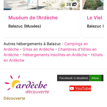
28
Muséum de l'Ardèche
Le Viel 
Balazuc
(Musées)
Balazuc
(S
Autres hébergements à Balazuc :
Campings en
Ardèche
-
Gites en Ardèche
-
Chambres d'hôtes en
Ardèche
-
Hébergements insolites en Ardèche
-
Hôtels
en Ardèche
Facebook is disabled.
Allow
YouTube
Découverte